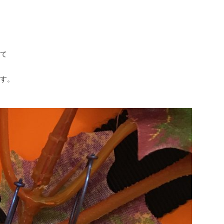
て
。
す。