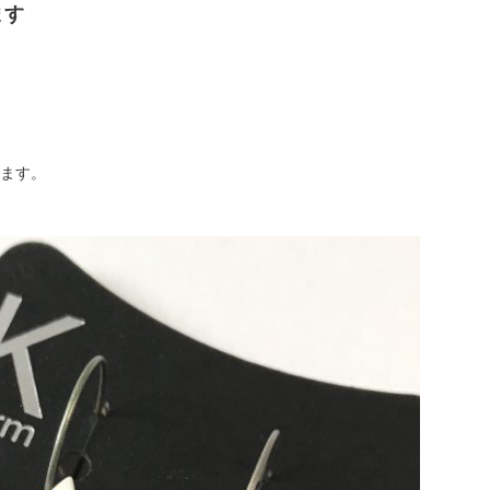
ます
。
ます。