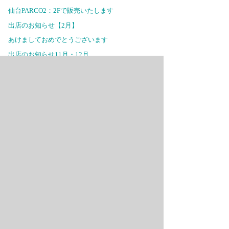
仙台PARCO2：2Fで販売いたします
出店のお知らせ【2月】
あけましておめでとうございます
出店のお知らせ11月・12月
出店のお知らせ9月
柏高島屋本館3Fで販売いたします
出店のお知らせ6月
セレオ八王子北館2Fで販売いたします
東急百貨店吉祥寺店で販売いたします
セレオ八王子 北館2Fで販売いたします
Page Top
copyright © 北欧アクセサリー【HIRO TRADING】K-Form All